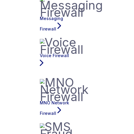
Messaging
Firewall
Voice Firewall
MNO Network
Firewall