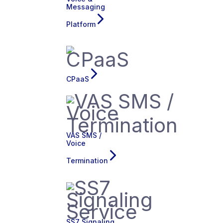
Messaging
Platform
CPaaS
VAS SMS /
Voice
Termination
SS7 Signaling