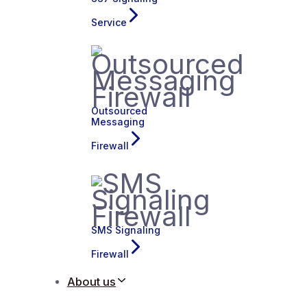
Service
Outsourced
Messaging
Firewall
SMS Signaling
Firewall
About us