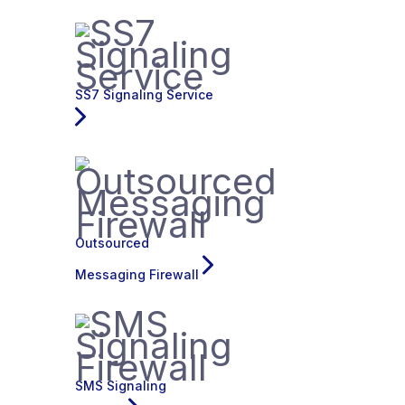
SS7 Signaling Service
Outsourced
Messaging Firewall
SMS Signaling